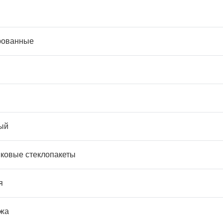
рованные
ый
ковые стеклопакеты
я
жа