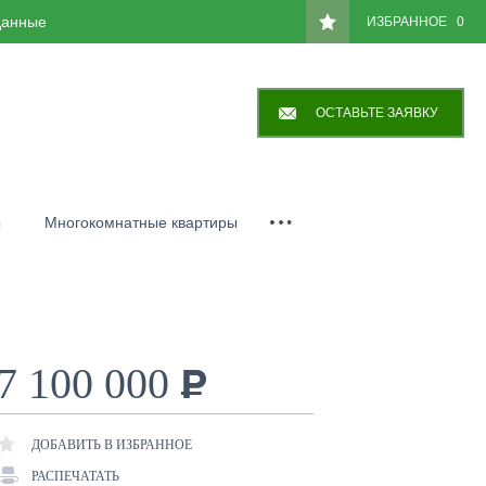
данные
ИЗБРАННОЕ
0
ОСТАВЬТЕ ЗАЯВКУ
ы
Многокомнатные квартиры
нск"
ЖК "Лазурный"
К "Среда"
ЖК "Загорье"
дома
коттеджи
7 100 000
Лен. области
ДОБАВИТЬ В ИЗБРАННОЕ
РАСПЕЧАТАТЬ