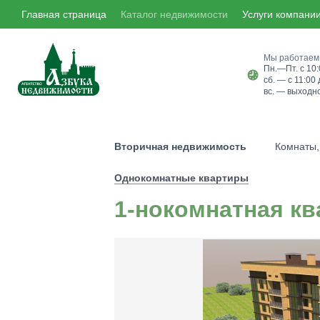
Главная страница
Каталог недвижимости
Услуги компани
Мы работаем
Пн.—Пт. с 10:
сб. — с 11:00 
вс. — выходн
Вторичная недвижимость
Комнаты,
Новостройки
Однокомнатные квартиры
1к квартиры
2к к
1-нокомнатная кв
ЖК "Максимум"
ЖК "Европейский"
микрорайон Новосельцы
микрорай
таунхаусы
Коммерческая недвижим
ЦДС "Новый Горизонты"
Мурино S